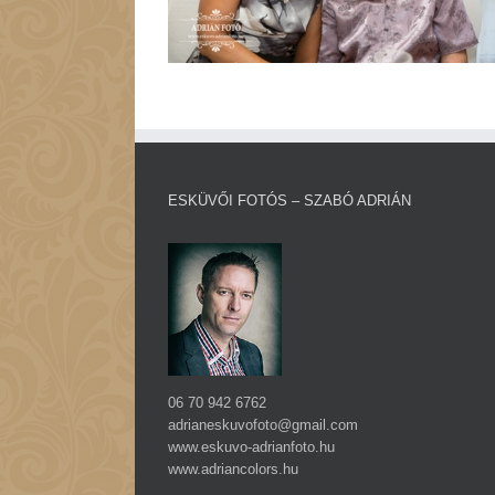
ESKÜVŐI FOTÓS – SZABÓ ADRIÁN
06 70 942 6762
adrianeskuvofoto@gmail.com
www.eskuvo-adrianfoto.hu
www.adriancolors.hu