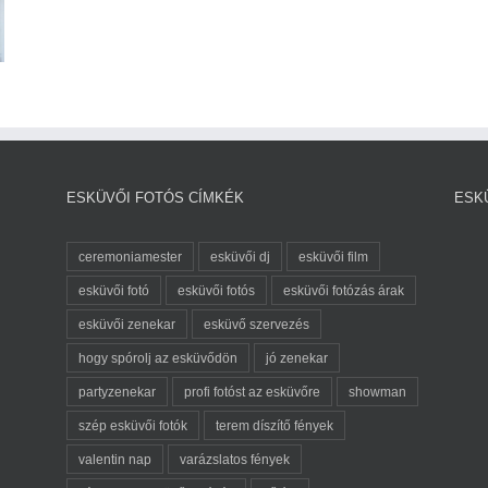
ESKÜVŐI FOTÓS CÍMKÉK
ESK
ceremoniamester
esküvői dj
esküvői film
esküvői fotó
esküvői fotós
esküvői fotózás árak
esküvői zenekar
esküvő szervezés
hogy spórolj az esküvődön
jó zenekar
partyzenekar
profi fotóst az esküvőre
showman
szép esküvői fotók
terem díszítő fények
valentin nap
varázslatos fények