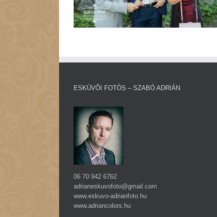
ESKÜVŐI FOTÓS – SZABÓ ADRIÁN
06 70 942 6762
adrianeskuvofoto@gmail.com
www.eskuvo-adrianfoto.hu
www.adriancolors.hu