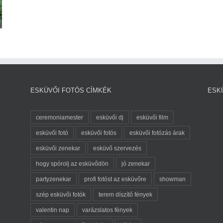
ESKÜVŐI FOTÓS CÍMKÉK
ESK
ceremoniamester
esküvői dj
esküvői film
esküvői fotó
esküvői fotós
esküvői fotózás árak
esküvői zenekar
esküvő szervezés
hogy spórolj az esküvődön
jó zenekar
partyzenekar
profi fotóst az esküvőre
showman
szép esküvői fotók
terem díszítő fények
valentin nap
varázslatos fények