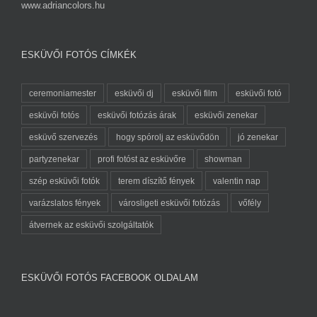
www.adriancolors.hu
ESKÜVŐI FOTÓS CÍMKÉK
ceremoniamester
esküvői dj
esküvői film
esküvői fotó
esküvői fotós
esküvői fotózás árak
esküvői zenekar
esküvő szervezés
hogy spórolj az esküvődön
jó zenekar
partyzenekar
profi fotóst az esküvőre
showman
szép esküvői fotók
terem díszítő fények
valentin nap
varázslatos fények
városligeti esküvői fotózás
vőfély
átvernek az esküvői szolgáltatók
ESKÜVŐI FOTÓS FACEBOOK OLDALAM