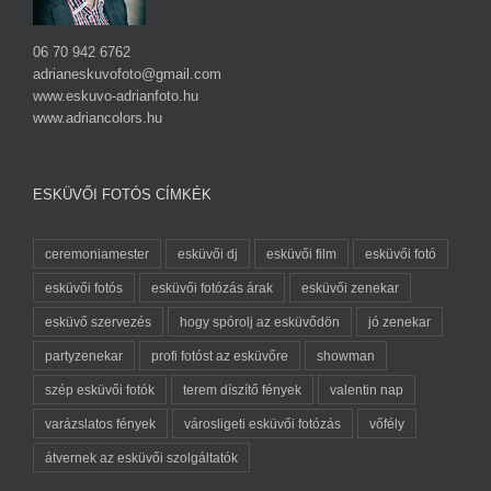
06 70 942 6762
adrianeskuvofoto@gmail.com
www.eskuvo-adrianfoto.hu
www.adriancolors.hu
ESKÜVŐI FOTÓS CÍMKÉK
ceremoniamester
esküvői dj
esküvői film
esküvői fotó
esküvői fotós
esküvői fotózás árak
esküvői zenekar
esküvő szervezés
hogy spórolj az esküvődön
jó zenekar
partyzenekar
profi fotóst az esküvőre
showman
szép esküvői fotók
terem díszítő fények
valentin nap
varázslatos fények
városligeti esküvői fotózás
vőfély
átvernek az esküvői szolgáltatók