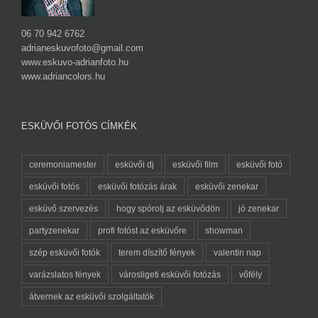
06 70 942 6762
adrianeskuvofoto@gmail.com
www.eskuvo-adrianfoto.hu
www.adriancolors.hu
ESKÜVŐI FOTÓS CÍMKÉK
ceremoniamester
esküvői dj
esküvői film
esküvői fotó
esküvői fotós
esküvői fotózás árak
esküvői zenekar
esküvő szervezés
hogy spórolj az esküvődön
jó zenekar
partyzenekar
profi fotóst az esküvőre
showman
szép esküvői fotók
terem díszítő fények
valentin nap
varázslatos fények
városligeti esküvői fotózás
vőfély
átvernek az esküvői szolgáltatók