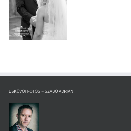
ESKÜVŐI FOTÓS – SZABÓ ADRIÁN