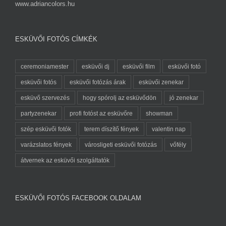
www.adriancolors.hu
ESKÜVŐI FOTÓS CÍMKÉK
ceremoniamester
esküvői dj
esküvői film
esküvői fotó
esküvői fotós
esküvői fotózás árak
esküvői zenekar
esküvő szervezés
hogy spórolj az esküvődön
jó zenekar
partyzenekar
profi fotóst az esküvőre
showman
szép esküvői fotók
terem díszítő fények
valentin nap
varázslatos fények
városligeti esküvői fotózás
vőfély
átvernek az esküvői szolgáltatók
ESKÜVŐI FOTÓS FACEBOOK OLDALAM