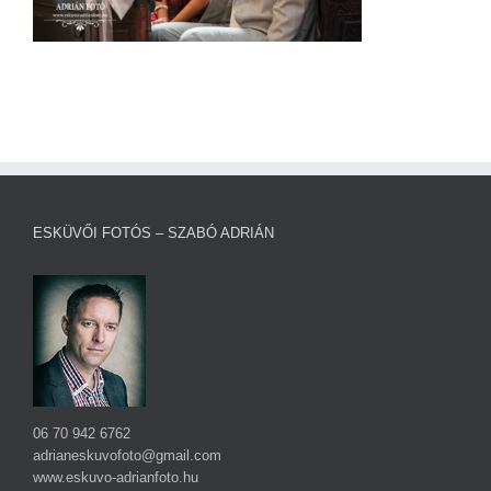
ESKÜVŐI FOTÓS – SZABÓ ADRIÁN
06 70 942 6762
adrianeskuvofoto@gmail.com
www.eskuvo-adrianfoto.hu