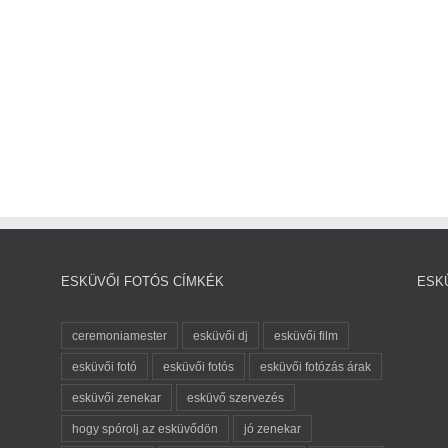
ESKÜVŐI FOTÓS CÍMKÉK
ESK
ceremoniamester
esküvői dj
esküvői film
esküvői fotó
esküvői fotós
esküvői fotózás árak
esküvői zenekar
esküvő szervezés
hogy spórolj az esküvődön
jó zenekar