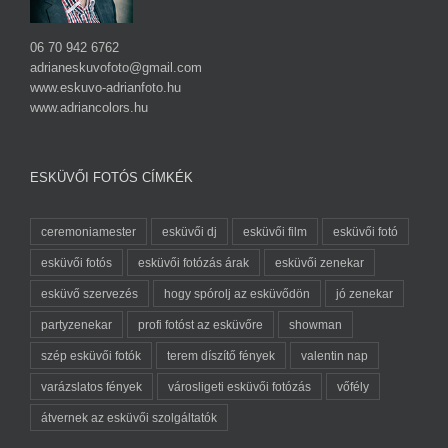
06 70 942 6762
adrianeskuvofoto@gmail.com
www.eskuvo-adrianfoto.hu
www.adriancolors.hu
ESKÜVŐI FOTÓS CÍMKÉK
ceremoniamester
esküvői dj
esküvői film
esküvői fotó
esküvői fotós
esküvői fotózás árak
esküvői zenekar
esküvő szervezés
hogy spórolj az esküvődön
jó zenekar
partyzenekar
profi fotóst az esküvőre
showman
szép esküvői fotók
terem díszítő fények
valentin nap
varázslatos fények
városligeti esküvői fotózás
vőfély
átvernek az esküvői szolgáltatók