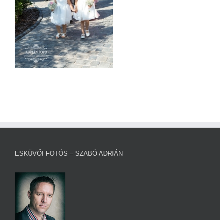
ESKÜVŐI FOTÓS – SZABÓ ADRIÁN