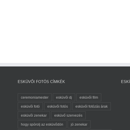
ESKÜVŐI FOTÓS CÍMKÉK
ESK
ceremoniamester
esküvői dj
esküvői film
esküvői fotó
esküvői fotós
esküvői fotózás árak
esküvői zenekar
esküvő szervezés
hogy spórolj az esküvődön
jó zenekar