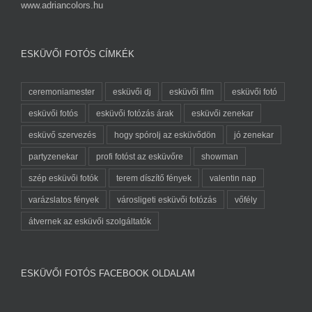
www.adriancolors.hu
ESKÜVŐI FOTÓS CÍMKÉK
ceremoniamester
esküvői dj
esküvői film
esküvői fotó
esküvői fotós
esküvői fotózás árak
esküvői zenekar
esküvő szervezés
hogy spórolj az esküvődön
jó zenekar
partyzenekar
profi fotóst az esküvőre
showman
szép esküvői fotók
terem díszítő fények
valentin nap
varázslatos fények
városligeti esküvői fotózás
vőfély
átvernek az esküvői szolgáltatók
ESKÜVŐI FOTÓS FACEBOOK OLDALAM