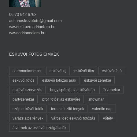
06 70 942 6762
adrianeskuvofoto@gmail.com
www.eskuvo-adrianfoto.hu
www.adriancolors.hu
ESKÜVŐI FOTÓS CÍMKÉK
ceremoniamester
esküvői dj
esküvői film
esküvői fotó
esküvői fotós
esküvői fotózás árak
esküvői zenekar
esküvő szervezés
hogy spórolj az esküvődön
jó zenekar
partyzenekar
profi fotóst az esküvőre
showman
szép esküvői fotók
terem díszítő fények
valentin nap
varázslatos fények
városligeti esküvői fotózás
vőfély
átvernek az esküvői szolgáltatók