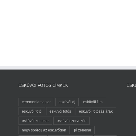
ESKÜVŐI FOTÓS CÍMKÉK
ESK
ceremoniamester
esküvői dj
esküvői film
esküvői fotó
esküvői fotós
esküvői fotózás árak
esküvői zenekar
esküvő szervezés
hogy spórolj az esküvődön
jó zenekar