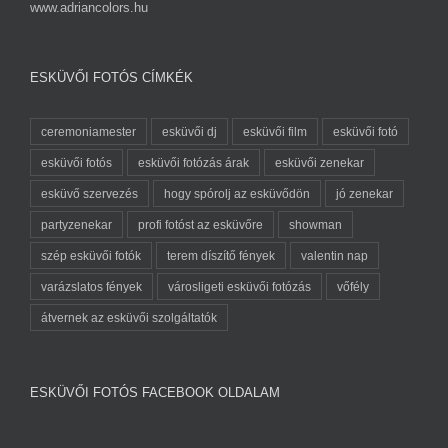
www.adriancolors.hu
ESKÜVŐI FOTÓS CÍMKÉK
ceremoniamester
esküvői dj
esküvői film
esküvői fotó
esküvői fotós
esküvői fotózás árak
esküvői zenekar
esküvő szervezés
hogy spórolj az esküvődön
jó zenekar
partyzenekar
profi fotóst az esküvőre
showman
szép esküvői fotók
terem díszítő fények
valentin nap
varázslatos fények
városligeti esküvői fotózás
vőfély
átvernek az esküvői szolgáltatók
ESKÜVŐI FOTÓS FACEBOOK OLDALAM