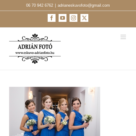
Kihagyás
06 70 942 6762
|
adrianeskuvofoto@gmail.com
Facebook
YouTube
Instagram
X