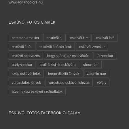
www.adriancolors.hu
ESKÜVŐI FOTÓS CÍMKÉK
ceremoniamester
esküvői dj
esküvői film
esküvői fotó
esküvői fotós
esküvői fotózás árak
esküvői zenekar
esküvő szervezés
hogy spórolj az esküvődön
jó zenekar
partyzenekar
profi fotóst az esküvőre
showman
szép esküvői fotók
terem díszítő fények
valentin nap
varázslatos fények
városligeti esküvői fotózás
vőfély
átvernek az esküvői szolgáltatók
ESKÜVŐI FOTÓS FACEBOOK OLDALAM