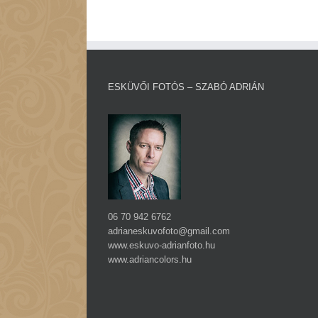
ESKÜVŐI FOTÓS – SZABÓ ADRIÁN
06 70 942 6762
adrianeskuvofoto@gmail.com
www.eskuvo-adrianfoto.hu
www.adriancolors.hu