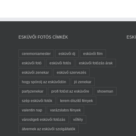
ESKÜVŐI FOTÓS CÍMKÉK
ESK
ceremoniamester
esküvői dj
esküvői film
esküvői fotó
esküvői fotós
esküvői fotózás árak
esküvői zenekar
esküvő szervezés
hogy spórolj az esküvődön
jó zenekar
partyzenekar
profi fotóst az esküvőre
showman
szép esküvői fotók
terem díszítő fények
valentin nap
varázslatos fények
városligeti esküvői fotózás
vőfély
átvernek az esküvői szolgáltatók