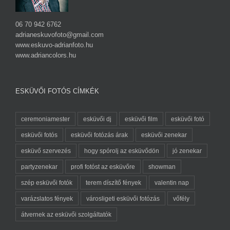
06 70 942 6762
adrianeskuvofoto@gmail.com
www.eskuvo-adrianfoto.hu
www.adriancolors.hu
ESKÜVŐI FOTÓS CÍMKÉK
ceremoniamester
esküvői dj
esküvői film
esküvői fotó
esküvői fotós
esküvői fotózás árak
esküvői zenekar
esküvő szervezés
hogy spórolj az esküvődön
jó zenekar
partyzenekar
profi fotóst az esküvőre
showman
szép esküvői fotók
terem díszítő fények
valentin nap
varázslatos fények
városligeti esküvői fotózás
vőfély
átvernek az esküvői szolgáltatók