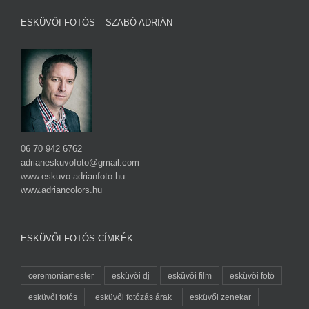
ESKÜVŐI FOTÓS – SZABÓ ADRIÁN
06 70 942 6762
adrianeskuvofoto@gmail.com
www.eskuvo-adrianfoto.hu
www.adriancolors.hu
ESKÜVŐI FOTÓS CÍMKÉK
ceremoniamester
esküvői dj
esküvői film
esküvői fotó
esküvői fotós
esküvői fotózás árak
esküvői zenekar