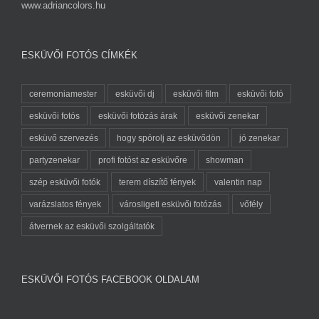
www.adriancolors.hu
ESKÜVŐI FOTÓS CÍMKÉK
ceremoniamester
esküvői dj
esküvői film
esküvői fotó
esküvői fotós
esküvői fotózás árak
esküvői zenekar
esküvő szervezés
hogy spórolj az esküvődön
jó zenekar
partyzenekar
profi fotóst az esküvőre
showman
szép esküvői fotók
terem díszítő fények
valentin nap
varázslatos fények
városligeti esküvői fotózás
vőfély
átvernek az esküvői szolgáltatók
ESKÜVŐI FOTÓS FACEBOOK OLDALAM