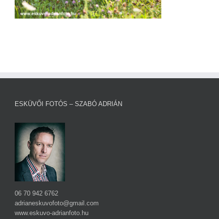
ESKÜVŐI FOTÓS – SZABÓ ADRIÁN
06 70 942 6762
adrianeskuvofoto@gmail.com
www.eskuvo-adrianfoto.hu