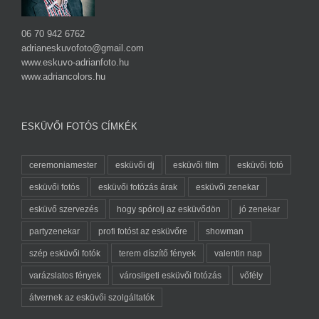
06 70 942 6762
adrianeskuvofoto@gmail.com
www.eskuvo-adrianfoto.hu
www.adriancolors.hu
ESKÜVŐI FOTÓS CÍMKÉK
ceremoniamester
esküvői dj
esküvői film
esküvői fotó
esküvői fotós
esküvői fotózás árak
esküvői zenekar
esküvő szervezés
hogy spórolj az esküvődön
jó zenekar
partyzenekar
profi fotóst az esküvőre
showman
szép esküvői fotók
terem díszítő fények
valentin nap
varázslatos fények
városligeti esküvői fotózás
vőfély
átvernek az esküvői szolgáltatók