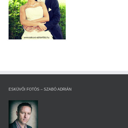
ESKÜVŐI FOTÓS – SZABÓ ADRIÁN